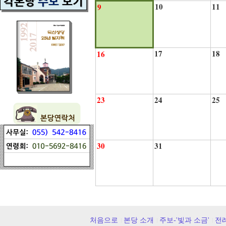
10
11
9
17
18
16
23
24
25
30
31
처음으로
본당 소개
주보-'빛과 소금'
전